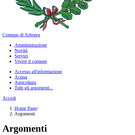
Comune di Arborea
Amministrazione
Novità
Servizi
Vivere il comune
Accesso all'informazione
Acqua
Agricoltura
Tutti gli argomenti...
Accedi
Home Page
/
Argomenti
Argomenti