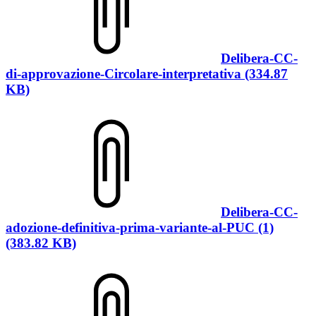
Delibera-CC-
di-approvazione-Circolare-interpretativa (334.87
KB)
Delibera-CC-
adozione-definitiva-prima-variante-al-PUC (1)
(383.82 KB)