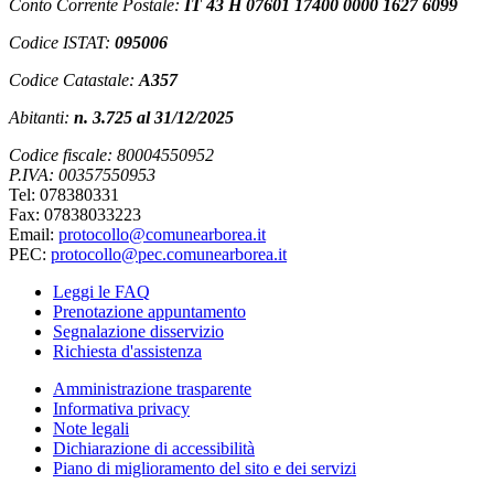
Conto Corrente Postale:
IT 43 H 07601 17400 0000 1627 6099
Codice ISTAT:
095006
Codice Catastale:
A357
Abitanti:
n. 3.725 al 31/12/2025
Codice fiscale: 80004550952
P.IVA: 00357550953
Tel: 078380331
Fax: 07838033223
Email:
protocollo@comunearborea.it
PEC:
protocollo@pec.comunearborea.it
Leggi le FAQ
Prenotazione appuntamento
Segnalazione disservizio
Richiesta d'assistenza
Amministrazione trasparente
Informativa privacy
Note legali
Dichiarazione di accessibilità
Piano di miglioramento del sito e dei servizi