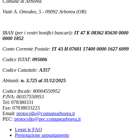
Comune di Arborea
Viale A. Omodeo, 5 - 09092 Arborea (OR)
IBAN (per i vostri bonifici bancari):
IT 47 K 08362 85630 0000
0000 1852
Conto Corrente Postale:
IT 43 H 07601 17400 0000 1627 6099
Codice ISTAT:
095006
Codice Catastale:
A357
Abitanti:
n. 3.725 al 31/12/2025
Codice fiscale: 80004550952
P.IVA: 00357550953
Tel: 078380331
Fax: 07838033223
Email:
protocollo@comunearborea.it
PEC:
protocollo@pec.comunearborea.it
Leggi le FAQ
Prenotazione appuntamento