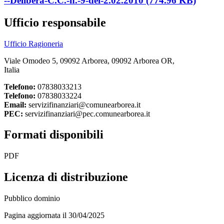
--Delibera-C.C.-n.-9-del-2.02.2010 (774.96 KB)
Ufficio responsabile
Ufficio Ragioneria
Viale Omodeo 5, 09092 Arborea, 09092 Arborea OR,
Italia
Telefono:
07838033213
Telefono:
07838033224
Email:
servizifinanziari@comunearborea.it
PEC:
servizifinanziari@pec.comunearborea.it
Formati disponibili
PDF
Licenza di distribuzione
Pubblico dominio
Pagina aggiornata il 30/04/2025