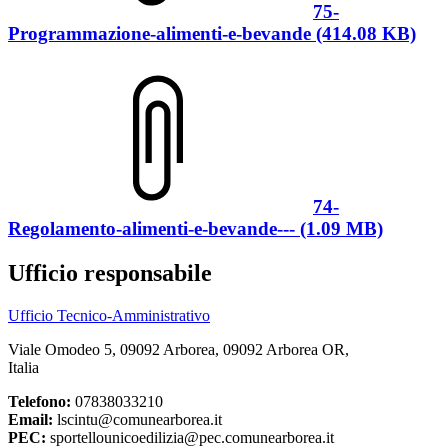
75-
Programmazione-alimenti-e-bevande (414.08 KB)
74-
Regolamento-alimenti-e-bevande--- (1.09 MB)
Ufficio responsabile
Ufficio Tecnico-Amministrativo
Viale Omodeo 5, 09092 Arborea, 09092 Arborea OR,
Italia
Telefono:
07838033210
Email:
lscintu@comunearborea.it
PEC:
sportellounicoedilizia@pec.comunearborea.it