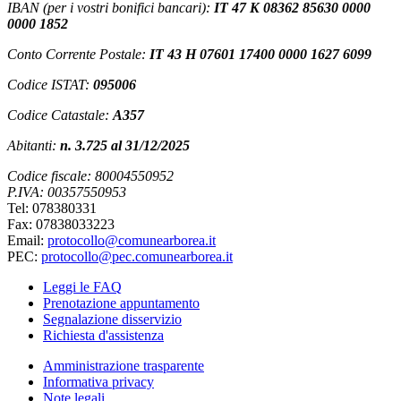
IBAN (per i vostri bonifici bancari):
IT 47 K 08362 85630 0000
0000 1852
Conto Corrente Postale:
IT 43 H 07601 17400 0000 1627 6099
Codice ISTAT:
095006
Codice Catastale:
A357
Abitanti:
n. 3.725 al 31/12/2025
Codice fiscale: 80004550952
P.IVA: 00357550953
Tel: 078380331
Fax: 07838033223
Email:
protocollo@comunearborea.it
PEC:
protocollo@pec.comunearborea.it
Leggi le FAQ
Prenotazione appuntamento
Segnalazione disservizio
Richiesta d'assistenza
Amministrazione trasparente
Informativa privacy
Note legali