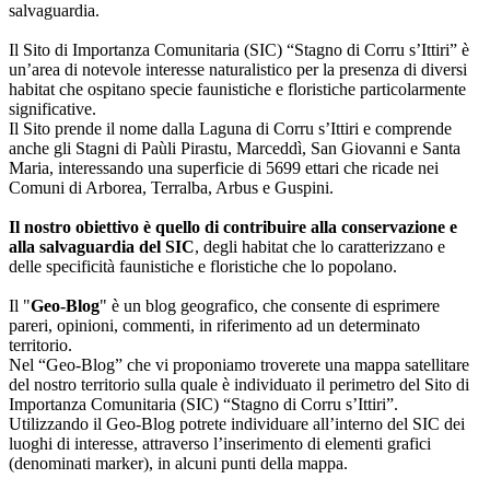
salvaguardia.
Il Sito di Importanza Comunitaria (SIC) “Stagno di Corru s’Ittiri” è
un’area di notevole interesse naturalistico per la presenza di diversi
habitat che ospitano specie faunistiche e floristiche particolarmente
significative.
Il Sito prende il nome dalla Laguna di Corru s’Ittiri e comprende
anche gli Stagni di Paùli Pirastu, Marceddì, San Giovanni e Santa
Maria, interessando una superficie di 5699 ettari che ricade nei
Comuni di Arborea, Terralba, Arbus e Guspini.
Il nostro obiettivo è quello di contribuire alla conservazione e
alla salvaguardia del SIC
, degli habitat che lo caratterizzano e
delle specificità faunistiche e floristiche che lo popolano.
Il "
Geo-Blog
" è un blog geografico, che consente di esprimere
pareri, opinioni, commenti, in riferimento ad un determinato
territorio.
Nel “Geo-Blog” che vi proponiamo troverete una mappa satellitare
del nostro territorio sulla quale è individuato il perimetro del Sito di
Importanza Comunitaria (SIC) “Stagno di Corru s’Ittiri”.
Utilizzando il Geo-Blog potrete individuare all’interno del SIC dei
luoghi di interesse, attraverso l’inserimento di elementi grafici
(denominati marker), in alcuni punti della mappa.