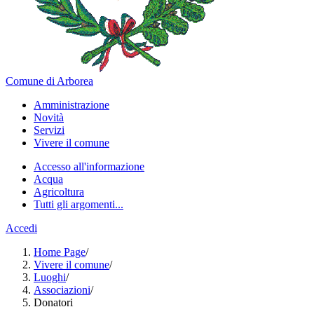
Comune di Arborea
Amministrazione
Novità
Servizi
Vivere il comune
Accesso all'informazione
Acqua
Agricoltura
Tutti gli argomenti...
Accedi
Home Page
/
Vivere il comune
/
Luoghi
/
Associazioni
/
Donatori