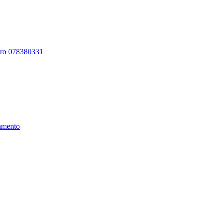
ero 078380331
amento