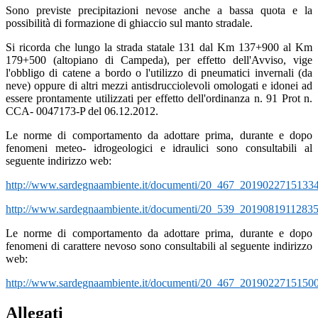
Sono previste precipitazioni nevose anche a bassa quota e la
possibilità di formazione di ghiaccio sul manto stradale.
Si ricorda che lungo la strada statale 131 dal Km 137+900 al Km
179+500 (altopiano di Campeda), per effetto dell'Avviso, vige
l'obbligo di catene a bordo o l'utilizzo di pneumatici invernali (da
neve) oppure di altri mezzi antisdrucciolevoli omologati e idonei ad
essere prontamente utilizzati per effetto dell'ordinanza n. 91 Prot n.
CCA- 0047173-P del 06.12.2012.
Le norme di comportamento da adottare prima, durante e dopo
fenomeni meteo- idrogeologici e idraulici sono consultabili al
seguente indirizzo web:
http://www.sardegnaambiente.it/documenti/20_467_20190227151334
http://www.sardegnaambiente.it/documenti/20_539_20190819112835
Le norme di comportamento da adottare prima, durante e dopo
fenomeni di carattere nevoso sono consultabili al seguente indirizzo
web:
http://www.sardegnaambiente.it/documenti/20_467_20190227151500
Allegati