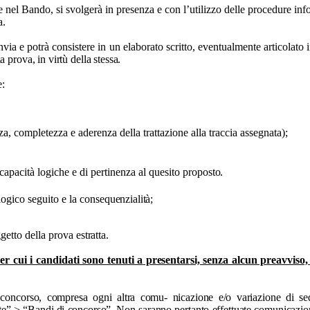
nel Bando, si svolgerà in presenza e con l’utilizzo delle procedure infor
a.
nvia e potrà consistere in un elaborato scritto, eventualmente articolato 
a prova, in virtù della stessa.
e:
za, completezza e aderenza della trattazione alla traccia assegnata);
capacità logiche e di pertinenza al quesito
proposto.
 logico seguito e la
consequenzialità;
oggetto della prova
estratta.
per cui i candidati sono tenuti a
presentar
si, senza alcun preavviso, 
el concorso, compresa ogni altra comu- nicazione e/o variazione di se
e” > “Bandi di concorso”. Non saranno pertanto effettuate comunicazioni i