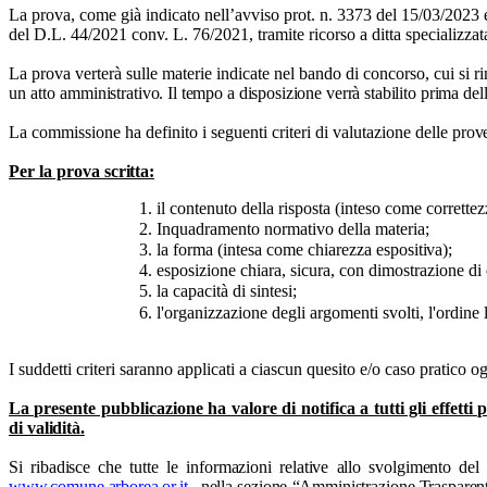
La prova, come già indicato nell’avviso prot. n. 3373 del 15/03/2023 e 
del D.L. 44/2021 conv. L. 76/2021, tramite ricorso a ditta specializzat
La prova verterà sulle materie indicate nel bando di concorso, cui si ri
un atto am
ministrativo. Il tempo a disposizione verrà stabilito prima dell
La commissione ha definito i seguenti criteri di valutazione delle
prov
Per la prova
scritta:
il contenuto della risposta (inteso come correttez
Inquadramento normativo della
materia;
la forma (intesa come chiarezza
espositiva);
esposizione chiara, sicura, con dimostrazione di 
la capacità di
sintesi;
l'organizzazione degli argomenti svolti, l'ordine
I suddetti criteri saranno applicati a ciascun quesito e/o caso pratico 
La presente pubblicazione ha valore di notifica a tutti gli effetti 
di
validità.
Si ribadisce che tutte le informazioni relative allo svolgimento d
www.comune.arborea.or.it.
, nella sezione “Amministrazione Trasparent