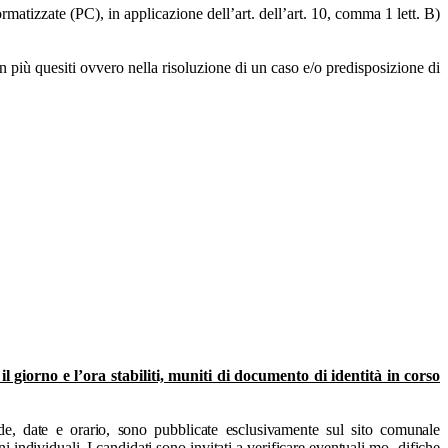
matizzate (PC), in applicazione dell’art. dell’art. 10, comma 1 lett. B)
in più quesiti ovvero nella risoluzione di un caso e/o predisposizione di
il giorno e l’ora stabiliti, muniti di documento di identità in corso
de, date e orario, sono pubblicate esclusivamente sul sito comunale
ndividuali. I candidati sono invitati a verificare eventuali mo- difiche