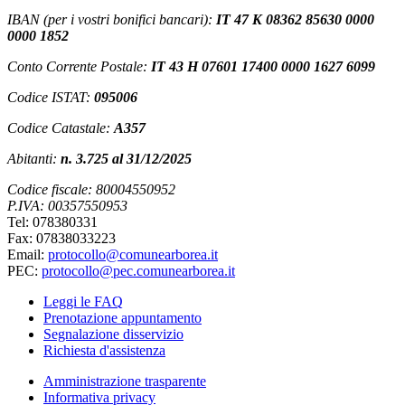
IBAN (per i vostri bonifici bancari):
IT 47 K 08362 85630 0000
0000 1852
Conto Corrente Postale:
IT 43 H 07601 17400 0000 1627 6099
Codice ISTAT:
095006
Codice Catastale:
A357
Abitanti:
n. 3.725 al 31/12/2025
Codice fiscale: 80004550952
P.IVA: 00357550953
Tel: 078380331
Fax: 07838033223
Email:
protocollo@comunearborea.it
PEC:
protocollo@pec.comunearborea.it
Leggi le FAQ
Prenotazione appuntamento
Segnalazione disservizio
Richiesta d'assistenza
Amministrazione trasparente
Informativa privacy