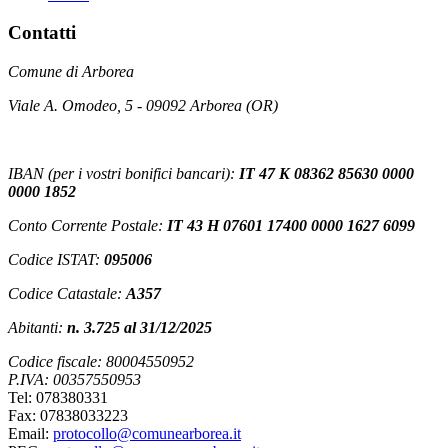
Contatti
Comune di Arborea
Viale A. Omodeo, 5 - 09092 Arborea (OR)
IBAN (per i vostri bonifici bancari):
IT 47 K 08362 85630 0000
0000 1852
Conto Corrente Postale:
IT 43 H 07601 17400 0000 1627 6099
Codice ISTAT:
095006
Codice Catastale:
A357
Abitanti:
n. 3.725 al 31/12/2025
Codice fiscale: 80004550952
P.IVA: 00357550953
Tel: 078380331
Fax: 07838033223
Email:
protocollo@comunearborea.it