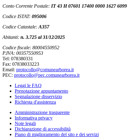
Conto Corrente Postale:
IT 43 H 07601 17400 0000 1627 6099
Codice ISTAT:
095006
Codice Catastale:
A357
Abitanti:
n. 3.725 al 31/12/2025
Codice fiscale: 80004550952
P.IVA: 00357550953
Tel: 078380331
Fax: 07838033223
Email:
protocollo@comunearborea.it
PEC:
protocollo@pec.comunearborea.it
Leggi le FAQ
Prenotazione appuntamento
Segnalazione disservizio
Richiesta d'assistenza
Amministrazione trasparente
Informativa privacy
Note legali
Dichiarazione di accessibilità
Piano di miglioramento del sito e dei servizi