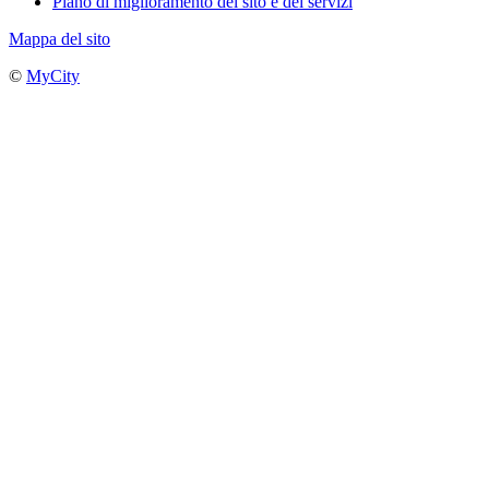
Piano di miglioramento del sito e dei servizi
Mappa del sito
©
MyCity