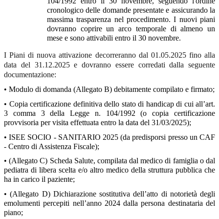
104/1992 entro il 30 novembre, seguendo l'ordine
cronologico delle domande presentate e assicurando la
massima trasparenza nel procedimento. I nuovi piani
dovranno coprire un arco temporale di almeno un
mese e sono attivabili entro il 30 novembre.
I Piani di nuova attivazione decorreranno dal 01.05.2025 fino alla
data del 31.12.2025 e dovranno essere corredati dalla seguente
documentazione:
• Modulo di domanda (Allegato B) debitamente compilato e firmato;
• Copia certificazione definitiva dello stato di handicap di cui all’art.
3 comma 3 della Legge n. 104/1992 (o copia certificazione
provvisoria per visita effettuata entro la data del 31/03/2025);
• ISEE SOCIO - SANITARIO 2025 (da predisporsi presso un CAF
- Centro di Assistenza Fiscale);
• (Allegato C) Scheda Salute, compilata dal medico di famiglia o dal
pediatra di libera scelta e/o altro medico della struttura pubblica che
ha in carico il paziente;
• (Allegato D) Dichiarazione sostitutiva dell’atto di notorietà degli
emolumenti percepiti nell’anno 2024 dalla persona destinataria del
piano;