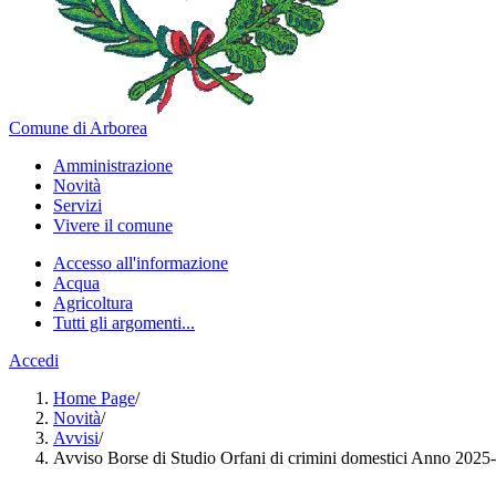
Comune di Arborea
Amministrazione
Novità
Servizi
Vivere il comune
Accesso all'informazione
Acqua
Agricoltura
Tutti gli argomenti...
Accedi
Home Page
/
Novità
/
Avvisi
/
Avviso Borse di Studio Orfani di crimini domestici Anno 2025