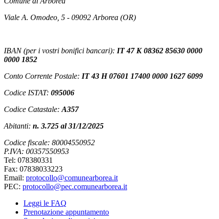
Comune di Arborea
Viale A. Omodeo, 5 - 09092 Arborea (OR)
IBAN (per i vostri bonifici bancari):
IT 47 K 08362 85630 0000
0000 1852
Conto Corrente Postale:
IT 43 H 07601 17400 0000 1627 6099
Codice ISTAT:
095006
Codice Catastale:
A357
Abitanti:
n. 3.725 al 31/12/2025
Codice fiscale: 80004550952
P.IVA: 00357550953
Tel: 078380331
Fax: 07838033223
Email:
protocollo@comunearborea.it
PEC:
protocollo@pec.comunearborea.it
Leggi le FAQ
Prenotazione appuntamento