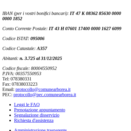
IBAN (per i vostri bonifici bancari):
IT 47 K 08362 85630 0000
0000 1852
Conto Corrente Postale:
IT 43 H 07601 17400 0000 1627 6099
Codice ISTAT:
095006
Codice Catastale:
A357
Abitanti:
n. 3.725 al 31/12/2025
Codice fiscale: 80004550952
P.IVA: 00357550953
Tel: 078380331
Fax: 07838033223
Email:
protocollo@comunearborea.it
PEC:
protocollo@pec.comunearborea.it
Leggi le FAQ
Prenotazione appuntamento
Segnalazione disservizio
Richiesta d'assistenza
Amministrazione trasparente