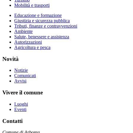
Mobilità e trasporti
Educazione e formazione
Giustizia e sicurezza pubblica
Tributi, finanze e contravvenzioni
Ambiente
Salute, benessere e assistenza
Autorizzazioni
Agricoltura e pesca
Novità
Notizie
Comunicati
Avvisi
Vivere il comune
Luoghi
Eventi
Contatti
Comune di Arborea