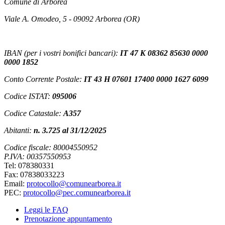
Comune di Arborea
Viale A. Omodeo, 5 - 09092 Arborea (OR)
IBAN (per i vostri bonifici bancari):
IT 47 K 08362 85630 0000
0000 1852
Conto Corrente Postale:
IT 43 H 07601 17400 0000 1627 6099
Codice ISTAT:
095006
Codice Catastale:
A357
Abitanti:
n. 3.725 al 31/12/2025
Codice fiscale: 80004550952
P.IVA: 00357550953
Tel: 078380331
Fax: 07838033223
Email:
protocollo@comunearborea.it
PEC:
protocollo@pec.comunearborea.it
Leggi le FAQ
Prenotazione appuntamento