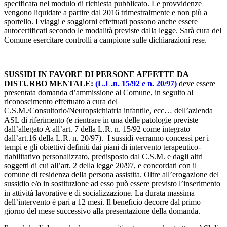
specificata nel modulo di richiesta pubblicato. Le provvidenze
vengono liquidate a partire dal 2016 trimestralmente e non più a
sportello. I viaggi e soggiorni effettuati possono anche essere
autocertificati secondo le modalità previste dalla legge. Sarà cura del
Comune esercitare controlli a campione sulle dichiarazioni rese.
SUSSIDI IN FAVORE DI PERSONE AFFETTE DA
DISTURBO MENTALE:
(L.L.n. 15/92 e n. 20/97)
deve essere
presentata domanda d’ammissione al Comune, in seguito al
riconoscimento effettuato a cura del
C.S.M./Consultorio/Neuropsichiatria infantile, ecc… dell’azienda
ASL di riferimento (e rientrare in una delle patologie previste
dall’allegato A all’art. 7 della L.R. n. 15/92 come integrato
dall’art.16 della L.R. n. 20/97). I sussidi verranno concessi per i
tempi e gli obiettivi definiti dai piani di intervento terapeutico-
riabilitativo personalizzato, predisposto dal C.S.M. e dagli altri
soggetti di cui all’art. 2 della legge 20/97, e concordati con il
comune di residenza della persona assistita. Oltre all’erogazione del
sussidio e/o in sostituzione ad esso può essere previsto l’inserimento
in attività lavorative e di socializzazione. La durata massima
dell’intervento è pari a 12 mesi. Il beneficio decorre dal primo
giorno del mese successivo alla presentazione della domanda.