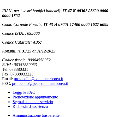
IBAN (per i vostri bonifici bancari):
IT 47 K 08362 85630 0000
0000 1852
Conto Corrente Postale:
IT 43 H 07601 17400 0000 1627 6099
Codice ISTAT:
095006
Codice Catastale:
A357
Abitanti:
n. 3.725 al 31/12/2025
Codice fiscale: 80004550952
P.IVA: 00357550953
Tel: 078380331
Fax: 07838033223
Email:
protocollo@comunearborea.it
PEC:
protocollo@pec.comunearborea.it
Leggi le FAQ
Prenotazione appuntamento
Segnalazione disservizio
Richiesta d'assistenza
Amministrazione trasparente