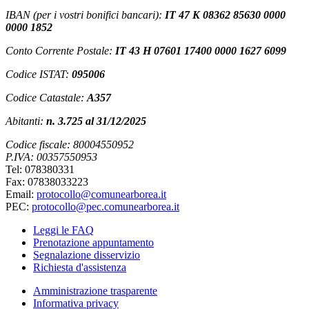
IBAN (per i vostri bonifici bancari):
IT 47 K 08362 85630 0000
0000 1852
Conto Corrente Postale:
IT 43 H 07601 17400 0000 1627 6099
Codice ISTAT:
095006
Codice Catastale:
A357
Abitanti:
n. 3.725 al 31/12/2025
Codice fiscale: 80004550952
P.IVA: 00357550953
Tel: 078380331
Fax: 07838033223
Email:
protocollo@comunearborea.it
PEC:
protocollo@pec.comunearborea.it
Leggi le FAQ
Prenotazione appuntamento
Segnalazione disservizio
Richiesta d'assistenza
Amministrazione trasparente
Informativa privacy