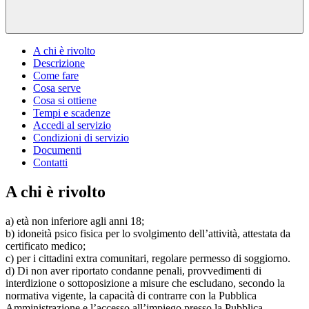
A chi è rivolto
Descrizione
Come fare
Cosa serve
Cosa si ottiene
Tempi e scadenze
Accedi al servizio
Condizioni di servizio
Documenti
Contatti
A chi è rivolto
a) età non inferiore agli anni 18;
b) idoneità psico fisica per lo svolgimento dell’attività, attestata da
certificato medico;
c) per i cittadini extra comunitari, regolare permesso di soggiorno.
d) Di non aver riportato condanne penali, provvedimenti di
interdizione o sottoposizione a misure che escludano, secondo la
normativa vigente, la capacità di contrarre con la Pubblica
Amministrazione e l’accesso all’impiego presso la Pubblica