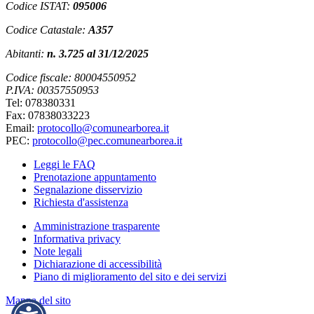
Codice ISTAT:
095006
Codice Catastale:
A357
Abitanti:
n. 3.725 al 31/12/2025
Codice fiscale: 80004550952
P.IVA: 00357550953
Tel: 078380331
Fax: 07838033223
Email:
protocollo@comunearborea.it
PEC:
protocollo@pec.comunearborea.it
Leggi le FAQ
Prenotazione appuntamento
Segnalazione disservizio
Richiesta d'assistenza
Amministrazione trasparente
Informativa privacy
Note legali
Dichiarazione di accessibilità
Piano di miglioramento del sito e dei servizi
Mappa del sito