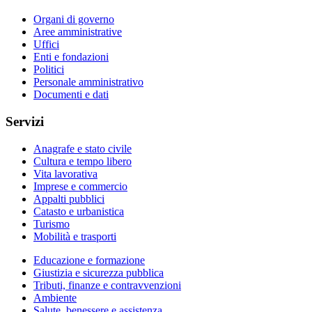
Organi di governo
Aree amministrative
Uffici
Enti e fondazioni
Politici
Personale amministrativo
Documenti e dati
Servizi
Anagrafe e stato civile
Cultura e tempo libero
Vita lavorativa
Imprese e commercio
Appalti pubblici
Catasto e urbanistica
Turismo
Mobilità e trasporti
Educazione e formazione
Giustizia e sicurezza pubblica
Tributi, finanze e contravvenzioni
Ambiente
Salute, benessere e assistenza