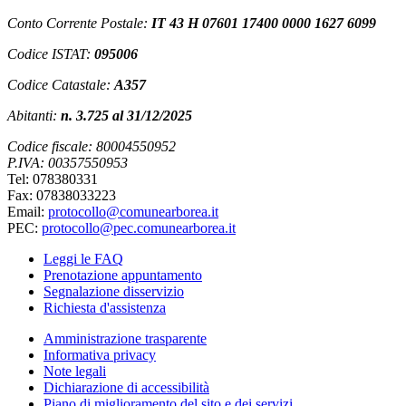
Conto Corrente Postale:
IT 43 H 07601 17400 0000 1627 6099
Codice ISTAT:
095006
Codice Catastale:
A357
Abitanti:
n. 3.725 al 31/12/2025
Codice fiscale: 80004550952
P.IVA: 00357550953
Tel: 078380331
Fax: 07838033223
Email:
protocollo@comunearborea.it
PEC:
protocollo@pec.comunearborea.it
Leggi le FAQ
Prenotazione appuntamento
Segnalazione disservizio
Richiesta d'assistenza
Amministrazione trasparente
Informativa privacy
Note legali
Dichiarazione di accessibilità
Piano di miglioramento del sito e dei servizi